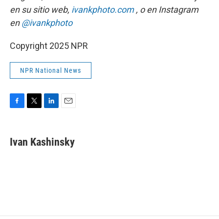
en su sitio web,
ivankphoto.com
, o en Instagram
en
@ivankphoto
Copyright 2025 NPR
NPR National News
F
T
L
E
a
w
i
m
c
i
n
a
e
t
k
i
Ivan Kashinsky
b
t
e
l
o
e
d
o
r
I
k
n