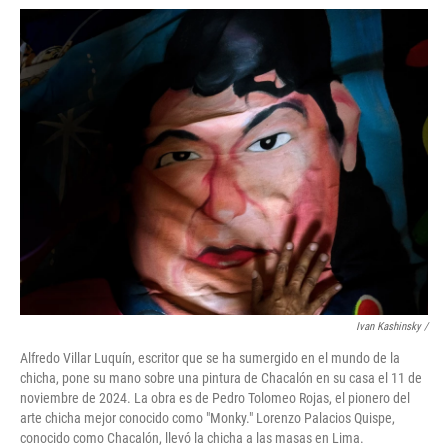
Ivan Kashinsky
/
Alfredo Villar Luquín, escritor que se ha sumergido en el mundo de la
chicha, pone su mano sobre una pintura de Chacalón en su casa el 11 de
noviembre de 2024. La obra es de Pedro Tolomeo Rojas, el pionero del
arte chicha mejor conocido como "Monky." Lorenzo Palacios Quispe,
conocido como Chacalón, llevó la chicha a las masas en Lima.