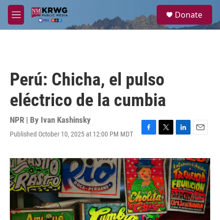
Skip to main content
S
Donate
e
M
a
e
r
n
c
u
h
u
Perú: Chicha, el pulso
e
r
eléctrico de la cumbia
y
NPR | By
Ivan Kashinsky
Published October 10, 2025 at 12:00 PM MDT
F
T
L
E
a
w
i
m
c
i
n
a
e
t
k
i
b
t
e
l
o
e
d
o
r
I
k
n