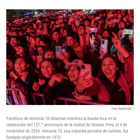
Ivan Kashinsky
/
Fanáticos de Armonía 10 observan mientras la banda toca en la
celebración del 137.º aniversario de la ciudad de Sicuani, Perú, el 4 de
noviembre de 2024. Armonía 10, una orquesta peruana de cumbia, fue
fundada originalmente en 1972.